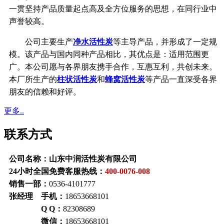
一贯坚持产品质量起点高及全方位服务的思想，在同行业中
声誉较高。
公司主要生产
净水活性炭
等主导产品，并形成了一定规
模。该产品与国内同种产品相比，其优点是：适用范围更
广。本公司愿与各界朋友携手合作，互惠互利，共创未来。
本厂所生产的
柱状活性炭
和
蜂窝活性炭
等产品一直深受各界
朋友的信赖和好评。
更多..
联系方式
公司名称：山东中润活性炭有限公司
24小时全国免费客服热线：
400-0076-008
销售一部：
0536-4101777
张经理 手机：
18653668101
Q Q：
82308689
微信：
18653668101