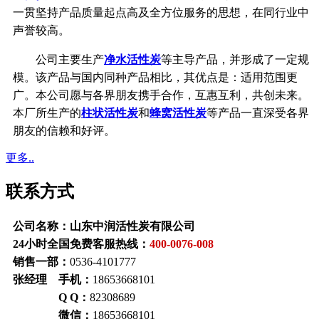
一贯坚持产品质量起点高及全方位服务的思想，在同行业中
声誉较高。
公司主要生产
净水活性炭
等主导产品，并形成了一定规
模。该产品与国内同种产品相比，其优点是：适用范围更
广。本公司愿与各界朋友携手合作，互惠互利，共创未来。
本厂所生产的
柱状活性炭
和
蜂窝活性炭
等产品一直深受各界
朋友的信赖和好评。
更多..
联系方式
公司名称：山东中润活性炭有限公司
24小时全国免费客服热线：
400-0076-008
销售一部：
0536-4101777
张经理 手机：
18653668101
Q Q：
82308689
微信：
18653668101