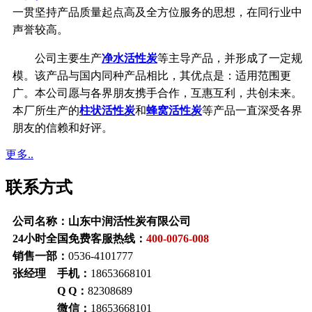
一贯坚持产品质量起点高及全方位服务的思想，在同行业中
声誉较高。
公司主要生产
净水活性炭
等主导产品，并形成了一定规
模。该产品与国内同种产品相比，其优点是：适用范围更
广。本公司愿与各界朋友携手合作，互惠互利，共创未来。
本厂所生产的
柱状活性炭
和
蜂窝活性炭
等产品一直深受各界
朋友的信赖和好评。
更多..
联系方式
公司名称：山东中润活性炭有限公司
24小时全国免费客服热线：
400-0076-008
销售一部：
0536-4101777
张经理 手机：
18653668101
Q Q：
82308689
微信：
18653668101