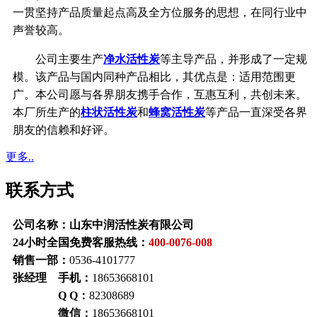
一贯坚持产品质量起点高及全方位服务的思想，在同行业中
声誉较高。
公司主要生产
净水活性炭
等主导产品，并形成了一定规
模。该产品与国内同种产品相比，其优点是：适用范围更
广。本公司愿与各界朋友携手合作，互惠互利，共创未来。
本厂所生产的
柱状活性炭
和
蜂窝活性炭
等产品一直深受各界
朋友的信赖和好评。
更多..
联系方式
公司名称：山东中润活性炭有限公司
24小时全国免费客服热线：
400-0076-008
销售一部：
0536-4101777
张经理 手机：
18653668101
Q Q：
82308689
微信：
18653668101