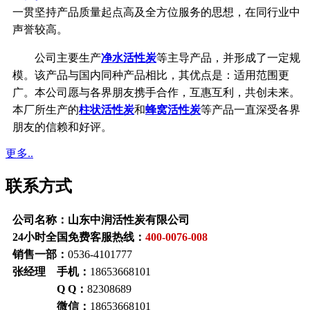
一贯坚持产品质量起点高及全方位服务的思想，在同行业中
声誉较高。
公司主要生产
净水活性炭
等主导产品，并形成了一定规
模。该产品与国内同种产品相比，其优点是：适用范围更
广。本公司愿与各界朋友携手合作，互惠互利，共创未来。
本厂所生产的
柱状活性炭
和
蜂窝活性炭
等产品一直深受各界
朋友的信赖和好评。
更多..
联系方式
公司名称：山东中润活性炭有限公司
24小时全国免费客服热线：
400-0076-008
销售一部：
0536-4101777
张经理 手机：
18653668101
Q Q：
82308689
微信：
18653668101