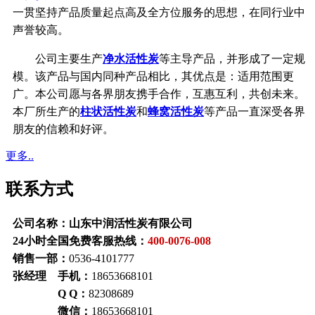
一贯坚持产品质量起点高及全方位服务的思想，在同行业中
声誉较高。
公司主要生产
净水活性炭
等主导产品，并形成了一定规
模。该产品与国内同种产品相比，其优点是：适用范围更
广。本公司愿与各界朋友携手合作，互惠互利，共创未来。
本厂所生产的
柱状活性炭
和
蜂窝活性炭
等产品一直深受各界
朋友的信赖和好评。
更多..
联系方式
公司名称：山东中润活性炭有限公司
24小时全国免费客服热线：
400-0076-008
销售一部：
0536-4101777
张经理 手机：
18653668101
Q Q：
82308689
微信：
18653668101