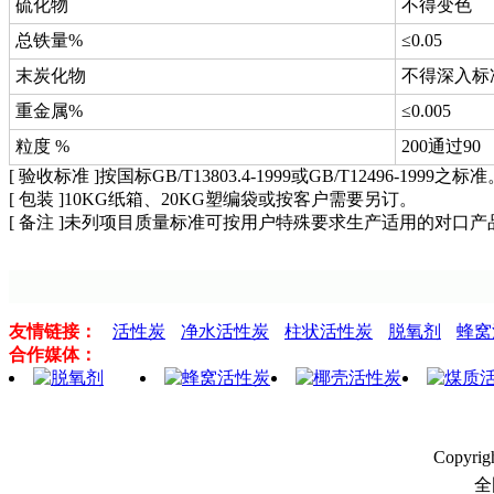
硫化物
不得变色
总铁量%
≤0.05
末炭化物
不得深入标
重金属%
≤0.005
粒度 %
200通过90
[ 验收标准 ]按国标GB/T13803.4-1999或GB/T12496-1999之标
[ 包装 ]10KG纸箱、20KG塑编袋或按客户需要另订。
[ 备注 ]未列项目质量标准可按用户特殊要求生产适用的对口
友情链接：
活性炭
净水活性炭
柱状活性炭
脱氧剂
蜂窝
合作媒体：
Copyri
全