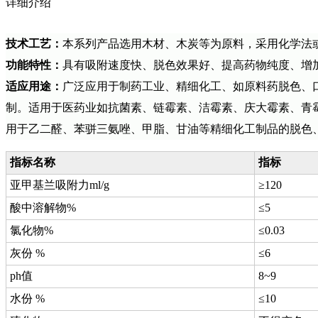
详细介绍
技术工艺：
本系列产品选用木材、木炭等为原料，采用化学法
功能特性：
具有吸附速度快、脱色效果好、提高药物纯度、增
适应用途：
广泛应用于制药工业、精细化工、如原料药脱色、
制。适用于医药业如抗菌素、链霉素、洁霉素、庆大霉素、青霉
用于乙二醛、苯骈三氨唑、甲脂、甘油等精细化工制品的脱色
指标名称
指标
亚甲基兰吸附力ml/g
≥120
酸中溶解物%
≤5
氯化物%
≤0.03
灰份 %
≤6
ph值
8~9
水份 %
≤10