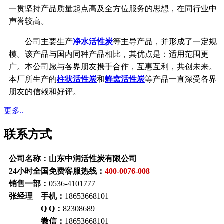
一贯坚持产品质量起点高及全方位服务的思想，在同行业中
声誉较高。
公司主要生产
净水活性炭
等主导产品，并形成了一定规
模。该产品与国内同种产品相比，其优点是：适用范围更
广。本公司愿与各界朋友携手合作，互惠互利，共创未来。
本厂所生产的
柱状活性炭
和
蜂窝活性炭
等产品一直深受各界
朋友的信赖和好评。
更多..
联系方式
公司名称：山东中润活性炭有限公司
24小时全国免费客服热线：
400-0076-008
销售一部：
0536-4101777
张经理 手机：
18653668101
Q Q：
82308689
微信：
18653668101